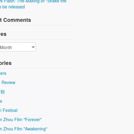
s Flash: The-Making-of “Shake the
o be released
t Comments
ves
ories
lers
m Review
分類
s
 Festival
n Zhou Film "Forever"
n Zhou Film "Awakening"