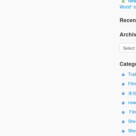
New
World” t
Recen
Archi
Categ
Trai
Fil
未
new
Film
She
She