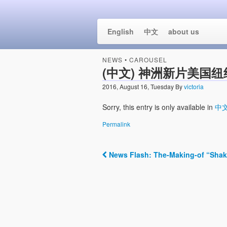
神洲電影製片
English
中文
about us
NEWS
•
CAROUSEL
(中文) 神洲新片美国
2016, August 16, Tuesday
By
victoria
Sorry, this entry is only available in
中
Permalink
News Flash: The-Making-of “Shake
Post navigation