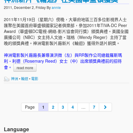
2011, December 2, Friday
By
annie
2011年11月19日（星期六）傍晚，大華府地區三百多位影視界人士
匯聚在美國首府華盛頓國家記者俱樂部，參加2011年TIVA-DC Peer
Award（華盛頓DC電視-網絡-影片協會同行獎）頒獎典禮。美國全國
廣播公司（NBC）女主持人文迪‧瑞格（Wendy Rieger）主持了當
晚的頒獎典禮。神洲電影製片廠新片《輪迴》獲得外語片銅獎。
神洲電影製片廠廠長兼導演洪微（左）與RR製作公司總裁羅斯瑪
利‧利德（Rosemary Reed）女士（中）出席頒獎典禮前的招待
會。
read more
神洲
•
輪迴
•
電影
Page
1
2
3
4
…
7
Language