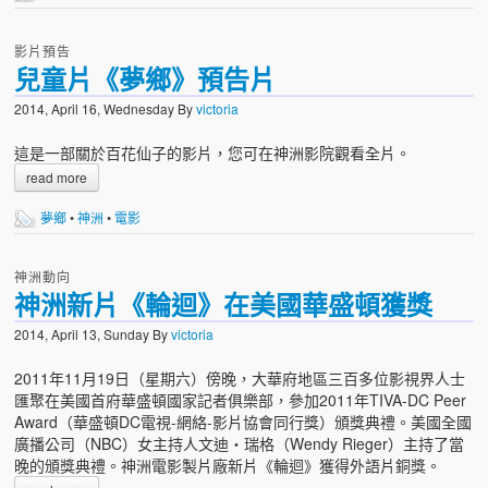
影片預告
兒童片《夢鄉》預告片
2014, April 16, Wednesday
By
victoria
這是一部關於百花仙子的影片，您可在神洲影院觀看全片。
read more
夢鄉
•
神洲
•
電影
神洲動向
神洲新片《輪迴》在美國華盛頓獲獎
2014, April 13, Sunday
By
victoria
2011年11月19日（星期六）傍晚，大華府地區三百多位影視界人士
匯聚在美國首府華盛頓國家記者俱樂部，參加2011年TIVA-DC Peer
Award（華盛頓DC電視-網絡-影片協會同行獎）頒獎典禮。美國全國
廣播公司（NBC）女主持人文迪‧瑞格（Wendy Rieger）主持了當
晚的頒獎典禮。神洲電影製片廠新片《輪迴》獲得外語片銅獎。