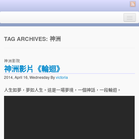
神洲電影製片廠
TAG ARCHIVES:
神洲
English
神洲影院
中文
神洲影片《輪迴》
關於我們
2014, April 16, Wednesday
By
victoria
人生如夢，夢如人生。這是一場夢境，一個神話，一段輪迴。