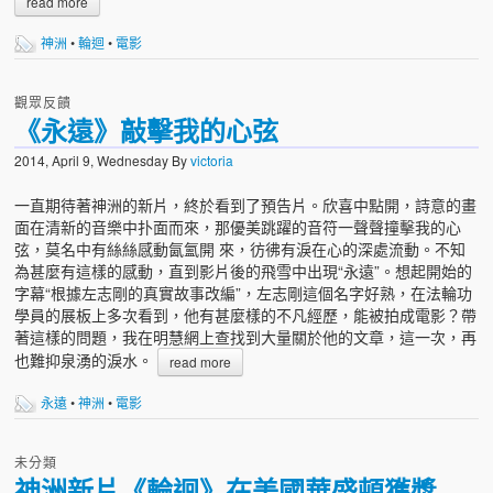
read more
神洲
•
輪迴
•
電影
觀眾反饋
《永遠》敲擊我的心弦
2014, April 9, Wednesday
By
victoria
一直期待著神洲的新片，終於看到了預告片。欣喜中點開，詩意的畫
面在清新的音樂中扑面而來，那優美跳躍的音符一聲聲撞擊我的心
弦，莫名中有絲絲感動氤氳開 來，彷彿有淚在心的深處流動。不知
為甚麼有這樣的感動，直到影片後的飛雪中出現“永遠”。想起開始的
字幕“根據左志剛的真實故事改編”，左志剛這個名字好熟，在法輪功
學員的展板上多次看到，他有甚麼樣的不凡經歷，能被拍成電影？帶
著這樣的問題，我在明慧網上查找到大量關於他的文章，這一次，再
也難抑泉湧的淚水。
read more
永遠
•
神洲
•
電影
未分類
神洲新片《輪迴》在美國華盛頓獲獎