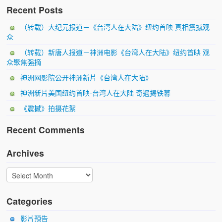
Recent Posts
（转载）大纪元报道－《台湾人在大陆》纽约首映 真相震撼观
众
（转载）新唐人报道－神洲电影《台湾人在大陆》纽约首映 观
众聚焦强摘
神洲网影院公开神洲新片《台湾人在大陆》
神洲新片美国纽约首映-台湾人在大陆 奇遇揭铁幕
《震撼》拍摄花絮
Recent Comments
Archives
Categories
影片預告