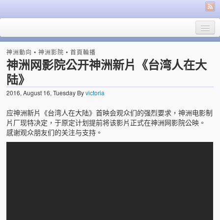
神洲電影製片廠
神洲動向
•
神洲影院
•
首頁輪播
神洲网影院公开神洲新片《台湾人在大
陆》
English
2016, August 16, Tuesday
By
victoria
中文
应神洲新片《台湾人在大陆》首映会观众们的强烈要求，神洲电影制
關於我們
片厂现特决定，于原定计划提前将该影片正式在神洲网影院公映。
感谢观众朋友们的关注与支持。