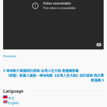
Permalink
神洲新片美国纽约首映-台湾人在大陆 奇遇揭铁幕
Post navigation
（转载）新唐人报道－神洲电影《台湾人在大陆》纽约首映 观众聚
焦强摘
Language
中文
English